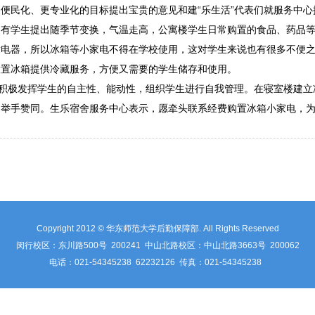
便民化、更专业化的目标提出宝贵的意见和建“乐生活”代表们就服务中
，有学生提出随季节变换，气温走高，公寓楼学生日常购置的食品、药品
章电器，所以冰箱等小家电不得在学校使用，这对学生来说也有很多不便
放置冰箱提供冷藏服务，方便又需要的学生储存和使用。
将积极发挥学生的自主性、能动性，组织学生进行自我管理。在寝室楼建
的举手赞同。生乐宿舍服务中心表示，愿牵头联系经费购置冰箱小家电，
Copyright 2012 © 华东师范大学后勤保障部. All Rights Reserved
闵行校区：东川路500号 200241 中山北路校区：中山北路3663号 200062
电话：021-54345238 62232126 传真：021-54345238